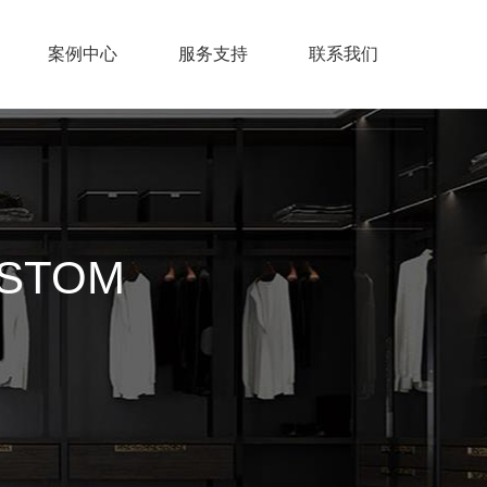
案例中心
服务支持
联系我们
USTOM